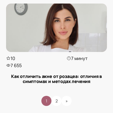
10
7 минут
7 655
Как отличить акне от розацеа: отличия в
симптомах и методах лечения
1
2
»